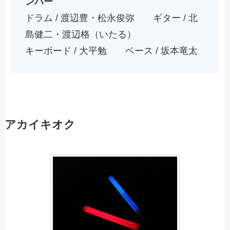
ンバー
ドラム / 渡辺豊・松永俊弥 ギター / 北
島健二・渡辺格（いたる）
キーボード / 大平勉 ベース / 坂本竜太
アカイキオク