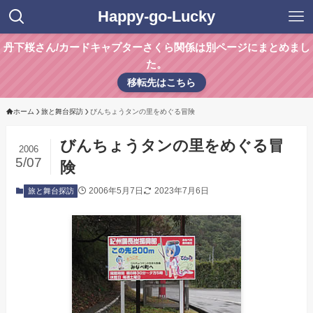
Happy-go-Lucky
丹下桜さん/カードキャプターさくら関係は別ページにまとめまし
た。
移転先はこちら
ホーム
旅と舞台探訪
びんちょうタンの里をめぐる冒険
びんちょうタンの里をめぐる冒
2006
5/07
険
2006年5月7日
2023年7月6日
旅と舞台探訪