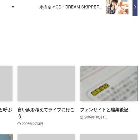
水樹奈々CD「DREAM SKIPPER」
と呼ぶ
言い訳を考えてライブに行こ
ファンサイトと編集後記
う
2004年10月1日
2006年2月3日