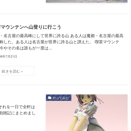
茶マウンテンへ山登りに行こう
・名古屋の最高峰にして世界に誇る山 ある人は魔都・名古屋の最高
称した。ある人は名古屋が世界に誇る山と讃えた。 喫茶マウンテ
今やその名は誰もが一度は...
06年7月21日
やってみた
。それを一日で全軒は
動雑記にまとめまし