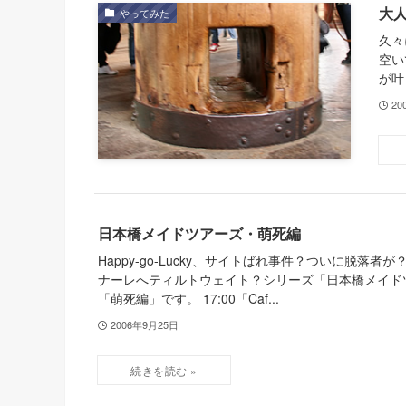
大
やってみた
久々
空い
が叶
20
日本橋メイドツアーズ・萌死編
Happy-go-Lucky、サイトばれ事件？ついに脱落者
ナーレへティルトウェイト？シリーズ「日本橋メイド
「萌死編」です。 17:00「Caf...
2006年9月25日