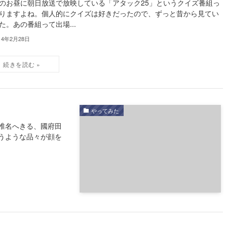
のお昼に朝日放送で放映している「アタック25」というクイズ番組っ
りますよね。個人的にクイズは好きだったので、ずっと昔から見てい
た。あの番組って出場...
14年2月28日
やってみた
椎名へきる、國府田
うような品々が顔を