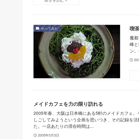
喫
やってみた
魔都
峰と
ン。
20
メイドカフェを力の限り訪れる
2005年春、大阪は日本橋にある5軒のメイドカフェ
しごしてみようという企画を思いつき、その記録を活
た。一店あたりの滞在時間は...
2005年5月3日