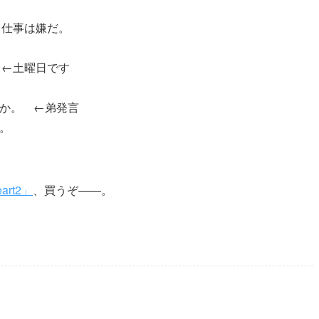
る仕事は嫌だ。
 ←土曜日です
」とか。 ←弟発言
弟。
art2」
、買うぞ――。