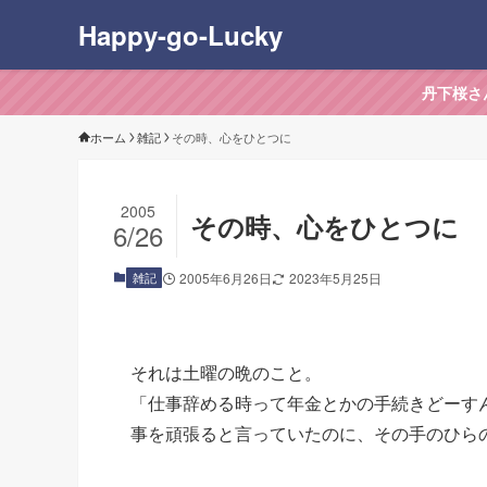
Happy-go-Lucky
丹下桜さ
ホーム
雑記
その時、心をひとつに
2005
その時、心をひとつに
6/26
雑記
2005年6月26日
2023年5月25日
それは土曜の晩のこと。
「仕事辞める時って年金とかの手続きどーす
事を頑張ると言っていたのに、その手のひら